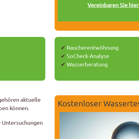
Vereinbaren Sie hie
✔
Raucherentwöhnung
✔
SoCheck-Analyse
✔
Wasserberatung
gehören aktuelle
Kostenloser Wasserte
ben können.
he Untersuchungen