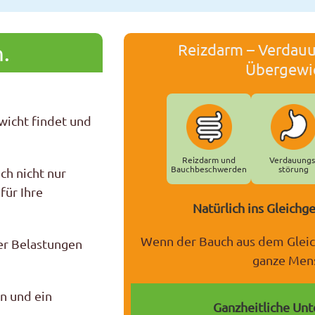
.
Reizdarm – Verdau
Übergewi
wicht findet und
Reizdarm und
Verdauungs
Bauchbeschwerden
störung
ch nicht nur
für Ihre
Natürlich ins Gleichg
Wenn der Bauch aus dem Gleich
rer Belastungen
ganze Men
n und ein
Ganzheitliche Unt