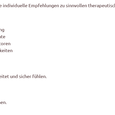
e individuelle Empfehlungen zu sinnvollen therapeutisc
ng
hte
toren
keiten
eitet und sicher fühlen.
nen.